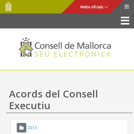
Consell
Salta al contingut principal
Webs oficials
de
Mallorca
La Seu
Consell de Mallorca
Accés i seguretat
Utilitats
Tràmits i serveis
Acords del Consell
Mapa web
Executiu
Ajuda
2015