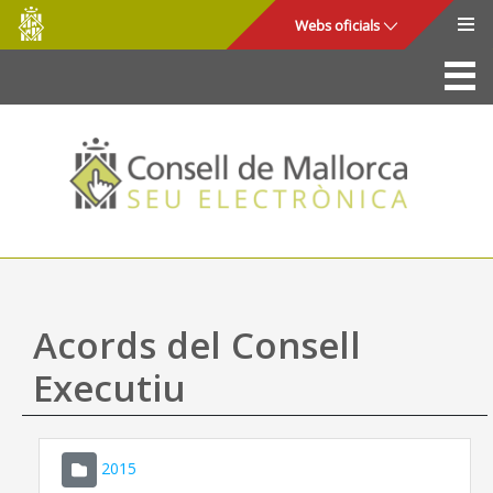
Consell
Salta al contingut principal
Webs oficials
de
Mallorca
La Seu
Consell de Mallorca
Accés i seguretat
Utilitats
Tràmits i serveis
Acords del Consell
Mapa web
Executiu
Ajuda
2015