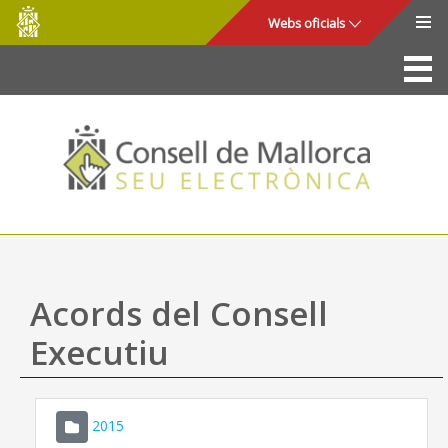
Consell
Salta al contingut principal
Webs oficials
de
Mallorca
La Seu
Consell de Mallorca
Accés i seguretat
Utilitats
Tràmits i serveis
Acords del Consell
Mapa web
Executiu
Ajuda
2015