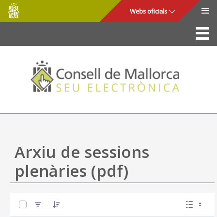
Consell
Salta al contingut principal
Webs oficials
de
Mallorca
La Seu
Consell de Mallorca
Accés i seguretat
Utilitats
Tràmits i serveis
Arxiu de sessions
Mapa web
plenàries (pdf)
Ajuda
0 de 4 Articles seleccionats