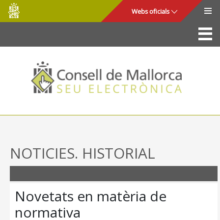
Consell
Salta al contingut principal
Webs oficials
de
Mallorca
La Seu
Consell de Mallorca
Accés i seguretat
Utilitats
Tràmits i serveis
NOTICIES. HISTORIAL
Mapa web
Ajuda
Novetats en matèria de
normativa