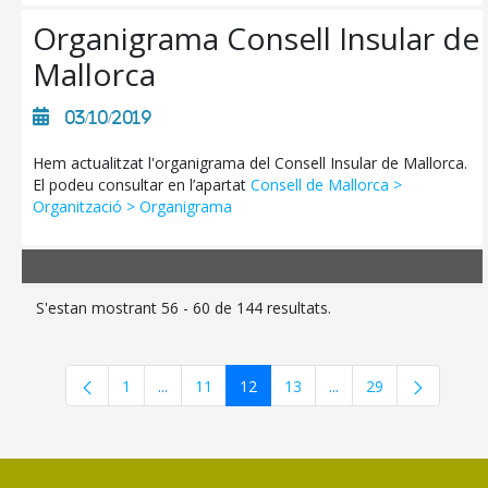
Organigrama Consell Insular de
Mallorca
03/10/2019
Hem actualitzat l'organigrama del Consell Insular de Mallorca.
El podeu consultar en l’apartat
Consell de Mallorca >
Organització > Organigrama
S'estan mostrant 56 - 60 de 144 resultats.
1
...
11
12
13
...
29
Pàgina
Pàgines intermèdies Utilitzeu TAB per navegar
Pàgina
Pàgina
Pàgina
Pàgines intermèdies U
Pàgina