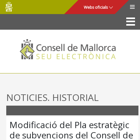
Consell
Salta al contingut principal
Webs oficials
de
Mallorca
La Seu
Consell de Mallorca
Accés i seguretat
Utilitats
Tràmits i serveis
NOTICIES. HISTORIAL
Mapa web
Ajuda
Modificació del Pla estratègic
de subvencions del Consell de