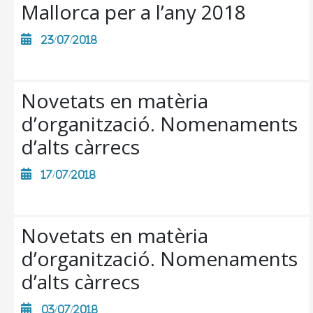
Mallorca per a l’any 2018
23/07/2018
Novetats en matèria
d’organització. Nomenaments
d’alts càrrecs
17/07/2018
Novetats en matèria
d’organització. Nomenaments
CONSELL DE MALLORCA
d’alts càrrecs
SEU ELECTRÒNICA
03/07/2018