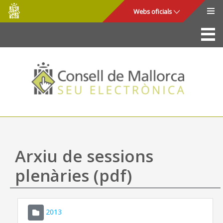
Consell
Salta al contingut principal
Webs oficials
de
Mallorca
La Seu
Consell de Mallorca
Accés i seguretat
Utilitats
Tràmits i serveis
Arxiu de sessions
Mapa web
plenàries (pdf)
Ajuda
2013
CONSELL DE MALLORCA