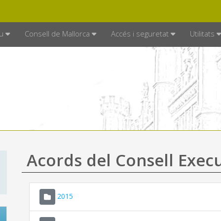
DE MALLORCA
MALLORCA.ES
TRAN
SEU ELECTRÒNICA
u
Consell de Mallorca
Accés i seguretat
Utilitats
Acords del Consell Exec
2015