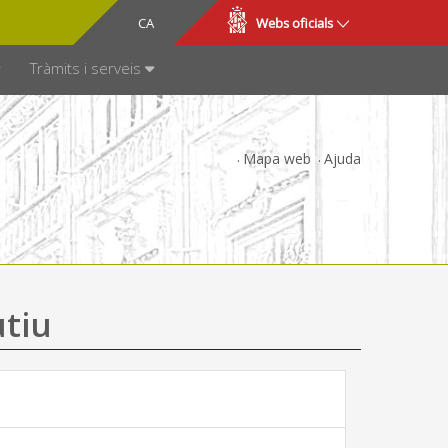
CA
ES
Webs oficials
SPARÈNCIA
Tràmits i serveis
Mapa web
Ajuda
utiu