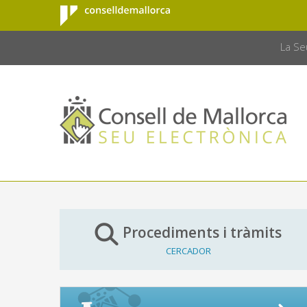
Consell de
Salta al contingut principal
CONSELL 
Mallorca
La Se
Procediments i tràmits
CERCADOR