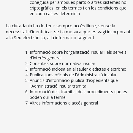
coneguda per ambdues parts o altres sistemes no
criptogràfics, en els termes i en les condicions que
en cada cas es determinin
CONSELL DE MALLORCA
La ciutadania ha de tenir sempre accés lliure, sense la
necessitat d'identificar-se i a mesura que es vagi incorporant
SEU ELECTRÒNICA
a la Seu electrònica, a la informació següent:
MALLORCA.ES
Informació sobre l'organització insular i els serveis
TRANSPARÈNCIA
d'interès general
Consultes sobre normativa insular
Informació inclosa en el tauler d'edictes electrònic
Publicacions oficials de l'Administració insular
Anuncis d'informació pública d'expedients que
l'Administració insular tramita
Informació dels tràmits i dels procediments que es
poden dur a terme
Altres informacions d'accés general