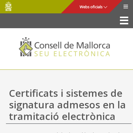
Consell
Salta al contingut principal
Webs oficials
de
Mallorca
La Seu
Consell de Mallorca
Accés i seguretat
Utilitats
Tràmits i serveis
Certificats i sistemes de
Mapa web
signatura admesos en la
Ajuda
tramitació electrònica