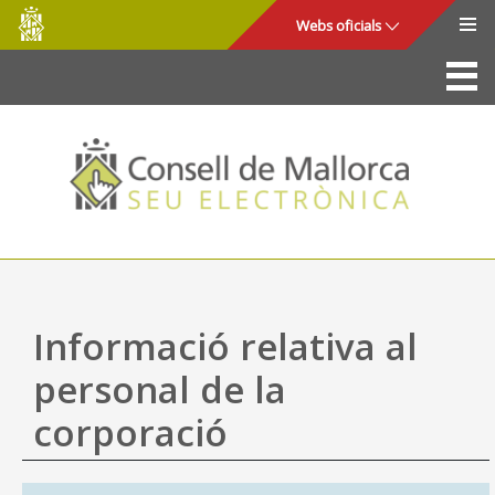
Consell
Salta al contingut principal
Webs oficials
de
Mallorca
La Seu
Consell de Mallorca
Accés i seguretat
Utilitats
Tràmits i serveis
Informació relativa al
Mapa web
personal de la
Ajuda
corporació