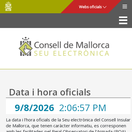
Consell
Salta al contingut principal
Webs oficials
de
Mallorca
La Seu
Consell de Mallorca
Accés i seguretat
Utilitats
Tràmits i serveis
Data i hora oficials
Mapa web
9/8/2026
2:06:57 PM
Ajuda
La data i l'hora oficials de la Seu electrònica del Consell Insular
de Mallorca, que tenen caràcter informatiu, es corresponen
amb les facilitades pel Reial Observatori de l'Armada (ROA),