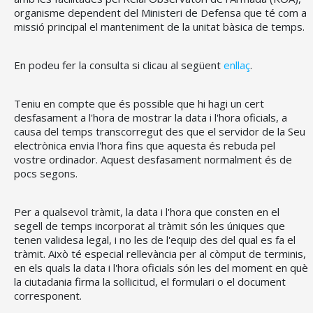
organisme dependent del Ministeri de Defensa que té com a
missió principal el manteniment de la unitat bàsica de temps.
En podeu fer la consulta si clicau al següent
enllaç
.
Teniu en compte que és possible que hi hagi un cert
desfasament a l'hora de mostrar la data i l'hora oficials, a
CONSELL DE MALLORCA
causa del temps transcorregut des que el servidor de la Seu
electrònica envia l'hora fins que aquesta és rebuda pel
SEU ELECTRÒNICA
vostre ordinador. Aquest desfasament normalment és de
pocs segons.
MALLORCA.ES
TRANSPARÈNCIA
Per a qualsevol tràmit, la data i l'hora que consten en el
segell de temps incorporat al tràmit són les úniques que
tenen validesa legal, i no les de l'equip des del qual es fa el
tràmit. Això té especial rellevància per al còmput de terminis,
en els quals la data i l'hora oficials són les del moment en què
la ciutadania firma la sol·licitud, el formulari o el document
corresponent.