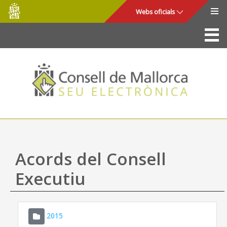
Consell
Salta al contingut principal
Webs oficials
de
Mallorca
La Seu
Consell de Mallorca
Accés i seguretat
Utilitats
Tràmits i serveis
Acords del Consell
Mapa web
Executiu
Ajuda
2015