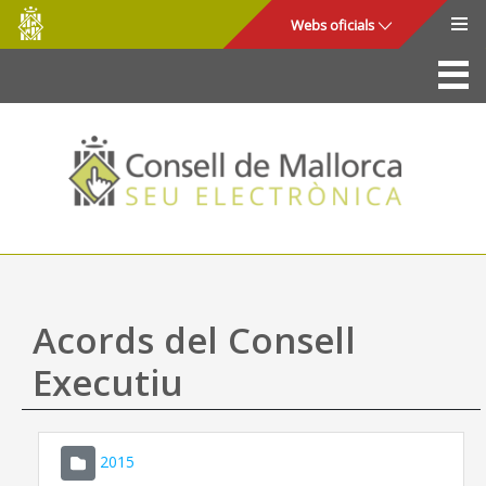
Consell
Salta al contingut principal
Webs oficials
de
Mallorca
La Seu
Consell de Mallorca
Accés i seguretat
Utilitats
Tràmits i serveis
Acords del Consell
Mapa web
Executiu
Ajuda
2015