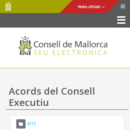
Consell
Salta al contingut principal
Webs oficials
de
Mallorca
La Seu
Consell de Mallorca
Accés i seguretat
Utilitats
Tràmits i serveis
Acords del Consell
Mapa web
Executiu
Ajuda
2015