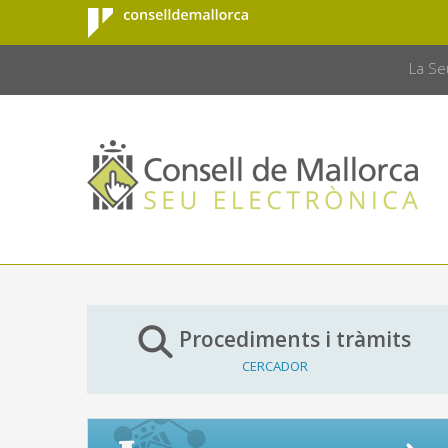
Consell de
Salta al contingut principal
CONSELL 
Mallorca
La Se
Procediments i tràmits
CERCADOR