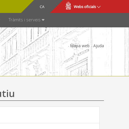
CA
ES
Webs oficials
SPARÈNCIA
Tràmits i serveis
Mapa web
Ajuda
utiu