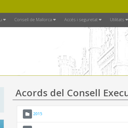
DE MALLORCA
MALLORCA.ES
TRAN
SEU ELECTRÒNICA
u
Consell de Mallorca
Accés i seguretat
Utilitats
Acords del Consell Exec
2015