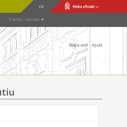
CA
ES
Webs oficials
SPARÈNCIA
Tràmits i serveis
Mapa web
Ajuda
utiu