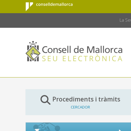
Consell de
Salta al contingut principal
CONSELL 
Mallorca
La Se
Procediments i tràmits
CERCADOR