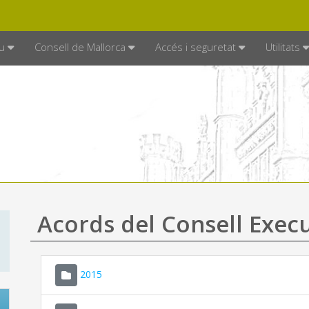
DE MALLORCA
MALLORCA.ES
TRAN
SEU ELECTRÒNICA
u
Consell de Mallorca
Accés i seguretat
Utilitats
Acords del Consell Exec
2015