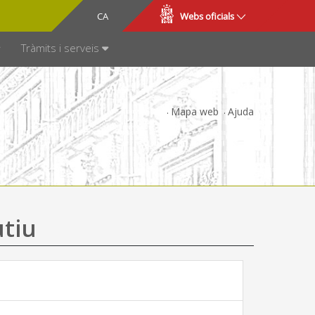
CA
ES
Webs oficials
SPARÈNCIA
Tràmits i serveis
Mapa web
Ajuda
utiu