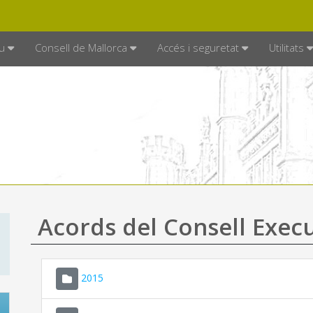
DE MALLORCA
MALLORCA.ES
TRAN
SEU ELECTRÒNICA
u
Consell de Mallorca
Accés i seguretat
Utilitats
Acords del Consell Exec
2015