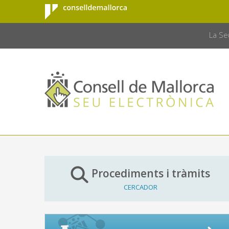
Consell de
Salta al contingut principal
CONSELL 
Mallorca
La Se
Procediments i tràmits
CERCADOR