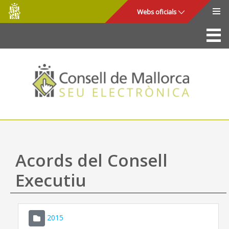
Consell
Salta al contingut principal
Webs oficials
de
Mallorca
La Seu
Consell de Mallorca
Accés i seguretat
Utilitats
Tràmits i serveis
Acords del Consell
Mapa web
Executiu
Ajuda
2015