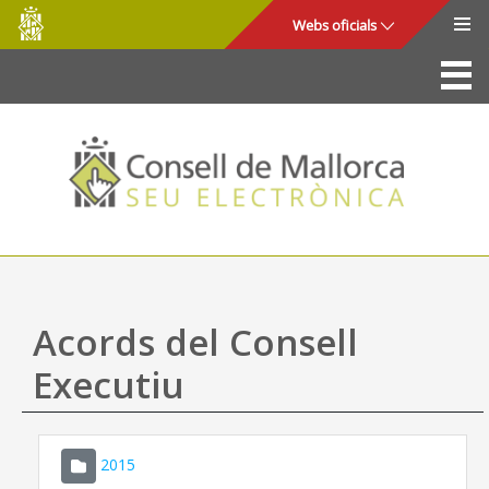
Consell
Salta al contingut principal
Webs oficials
de
Mallorca
La Seu
Consell de Mallorca
Accés i seguretat
Utilitats
Tràmits i serveis
Acords del Consell
Mapa web
Executiu
Ajuda
2015