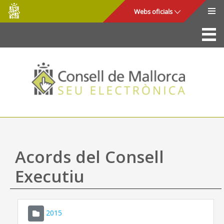
Consell
Salta al contingut principal
Webs oficials
de
Mallorca
La Seu
Consell de Mallorca
Accés i seguretat
Utilitats
Tràmits i serveis
Acords del Consell
Mapa web
Executiu
Ajuda
2015