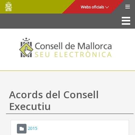
Consell
Salta al contingut principal
Webs oficials
de
Mallorca
La Seu
Consell de Mallorca
Accés i seguretat
Utilitats
Tràmits i serveis
Acords del Consell
Mapa web
Executiu
Ajuda
2015