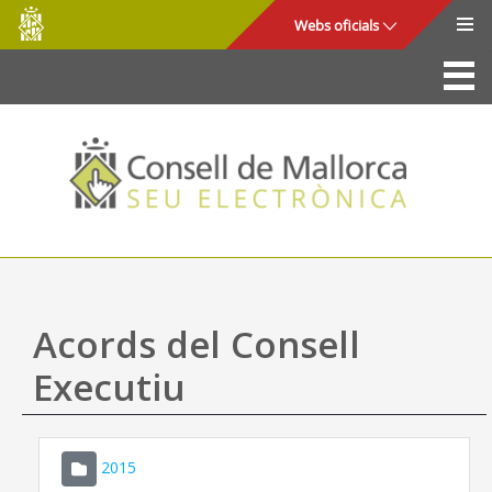
Consell
Salta al contingut principal
Webs oficials
de
Mallorca
La Seu
Consell de Mallorca
Accés i seguretat
Utilitats
Tràmits i serveis
Acords del Consell
Mapa web
Executiu
Ajuda
2015