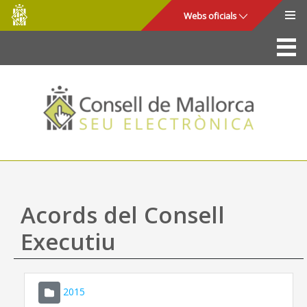
Consell
Salta al contingut principal
Webs oficials
de
Mallorca
La Seu
Consell de Mallorca
Accés i seguretat
Utilitats
Tràmits i serveis
Acords del Consell
Mapa web
Executiu
Ajuda
2015