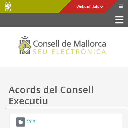
Consell
Salta al contingut principal
Webs oficials
de
Mallorca
La Seu
Consell de Mallorca
Accés i seguretat
Utilitats
Tràmits i serveis
Acords del Consell
Mapa web
Executiu
Ajuda
2015