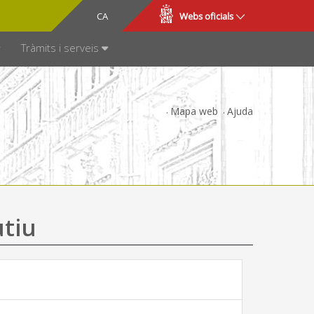
CA
ES
Webs oficials
SPARÈNCIA
Tràmits i serveis
Mapa web
Ajuda
utiu