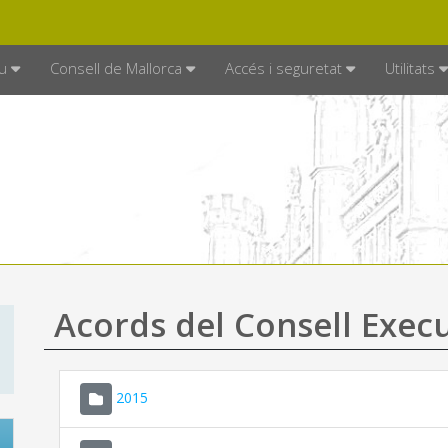
DE MALLORCA
MALLORCA.ES
TRAN
SEU ELECTRÒNICA
u
Consell de Mallorca
Accés i seguretat
Utilitats
Acords del Consell Exec
2015