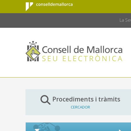
Consell de
Salta al contingut principal
CONSELL 
Mallorca
La Se
Procediments i tràmits
CERCADOR