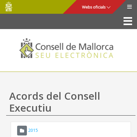
Consell
Salta al contingut principal
Webs oficials
de
Mallorca
La Seu
Consell de Mallorca
Accés i seguretat
Utilitats
Tràmits i serveis
Acords del Consell
Mapa web
Executiu
Ajuda
2015