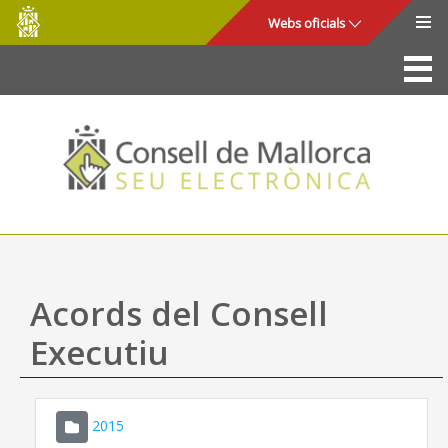
Consell
Salta al contingut principal
Webs oficials
de
Mallorca
La Seu
Consell de Mallorca
Accés i seguretat
Utilitats
Tràmits i serveis
Acords del Consell
Mapa web
Executiu
Ajuda
2015