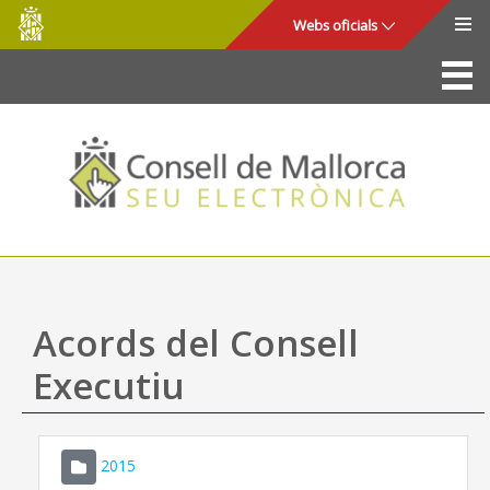
Consell
Salta al contingut principal
Webs oficials
de
Mallorca
La Seu
Consell de Mallorca
Accés i seguretat
Utilitats
Tràmits i serveis
Acords del Consell
Mapa web
Executiu
Ajuda
2015