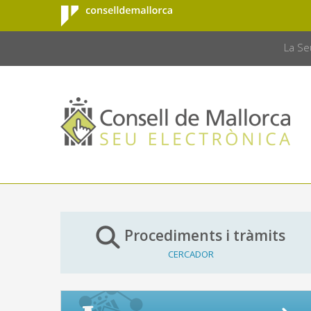
Consell de
Salta al contingut principal
CONSELL 
Mallorca
La Se
Procediments i tràmits
CERCADOR