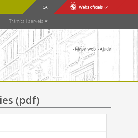
CA
ES
Webs oficials
SPARÈNCIA
Tràmits i serveis
Mapa web
Ajuda
ies (pdf)