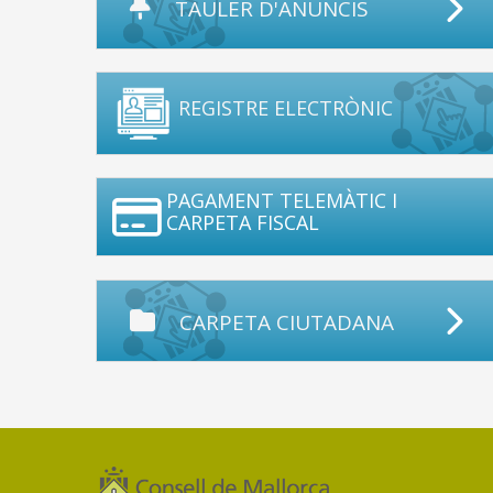
TAULER D'ANUNCIS
REGISTRE ELECTRÒNIC
PAGAMENT TELEMÀTIC I
CARPETA FISCAL
CARPETA CIUTADANA