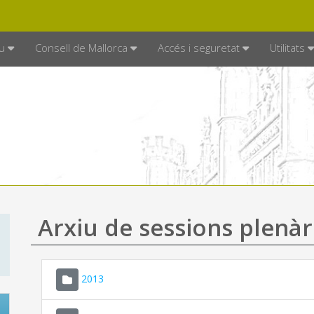
DE MALLORCA
MALLORCA.ES
TRAN
SEU ELECTRÒNICA
u
Consell de Mallorca
Accés i seguretat
Utilitats
Arxiu de sessions plenàr
2013