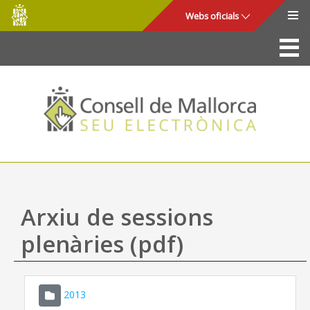
Consell
Salta al contingut principal
Webs oficials
de
Mallorca
La Seu
Consell de Mallorca
Accés i seguretat
Utilitats
Tràmits i serveis
Arxiu de sessions
Mapa web
plenàries (pdf)
Ajuda
2013
CONSELL DE MALLORCA