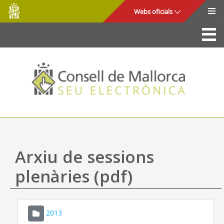
Consell
Salta al contingut principal
Webs oficials
de
Mallorca
La Seu
Consell de Mallorca
Accés i seguretat
Utilitats
Tràmits i serveis
Arxiu de sessions
Mapa web
plenàries (pdf)
Ajuda
2013
CONSELL DE MALLORCA