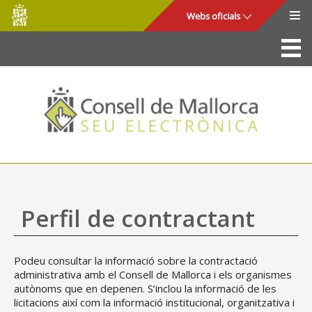
Consell
Salta al contingut principal
Webs oficials
de
Mallorca
La Seu
Consell de Mallorca
Accés i seguretat
Utilitats
Tràmits i serveis
Perfil de contractant
Mapa web
Podeu consultar la informació sobre la contractació
Ajuda
administrativa amb el Consell de Mallorca i els organismes
autònoms que en depenen. S’inclou la informació de les
licitacions així com la informació institucional, organitzativa i