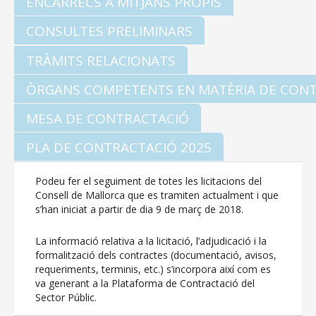
ENCÀRRECS A MITJANS PROPIS
CONSULTES PRELIMINARS
TRÀMITS RELACIONATS
ÒRGANS COMPETENTS EN MATÈRIA DE CON
MESA DE CONTRACTACIÓ
PLA DE CONTRACTACIÓ 2025
Podeu fer el seguiment de totes les licitacions del
Consell de Mallorca que es tramiten actualment i que
s’han iniciat a partir de dia 9 de març de 2018.
La informació relativa a la licitació, l’adjudicació i la
formalització dels contractes (documentació, avisos,
requeriments, terminis, etc.) s’incorpora així com es
CONSELL DE MALLORCA
va generant a la Plataforma de Contractació del
Sector Públic.
SEU ELECTRÒNICA