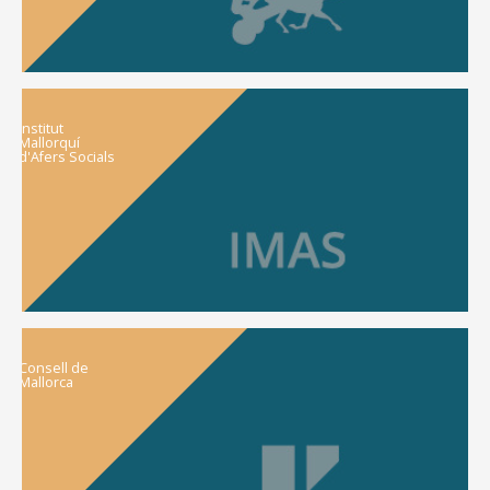
Institut
Mallorquí
d'Afers Socials
Consell de
Mallorca