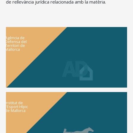
de rellevància jurídica relacionada amb la matèria.
Agència de
Defensa del
Territori de
Mallorca
Institut de
l'Esport Hípic
de Mallorca