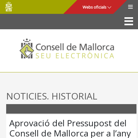
Consell
Salta al contingut principal
Webs oficials
de
Mallorca
La Seu
Consell de Mallorca
Accés i seguretat
Utilitats
Tràmits i serveis
NOTICIES. HISTORIAL
Mapa web
Ajuda
Aprovació del Pressupost del
Consell de Mallorca per a l’any