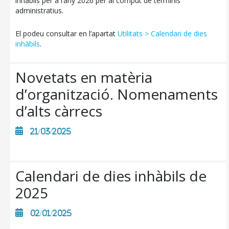
inhàbils per a l’any 2026 per al còmput de terminis
administratius.
El podeu consultar en l’apartat
Utilitats > Calendari de dies
inhàbils
.
Novetats en matèria
CONSELL DE MALLORCA
d’organització. Nomenaments
SEU ELECTRÒNICA
d’alts càrrecs
MALLORCA.ES
21/03/2025
TRANSPARÈNCIA
Calendari de dies inhàbils de
2025
02/01/2025