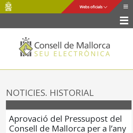
Consell
Salta al contingut principal
Webs oficials
de
Mallorca
La Seu
Consell de Mallorca
Accés i seguretat
Utilitats
Tràmits i serveis
NOTICIES. HISTORIAL
Mapa web
Ajuda
Aprovació del Pressupost del
Consell de Mallorca per a l’any