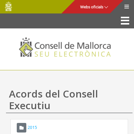
Consell
Salta al contingut principal
Webs oficials
de
Mallorca
La Seu
Consell de Mallorca
Accés i seguretat
Utilitats
Tràmits i serveis
Acords del Consell
Mapa web
Executiu
Ajuda
2015