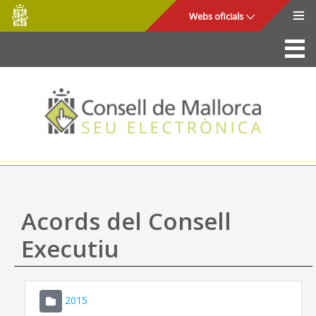
Consell
Salta al contingut principal
Webs oficials
de
Mallorca
La Seu
Consell de Mallorca
Accés i seguretat
Utilitats
Tràmits i serveis
Acords del Consell
Mapa web
Executiu
Ajuda
2015