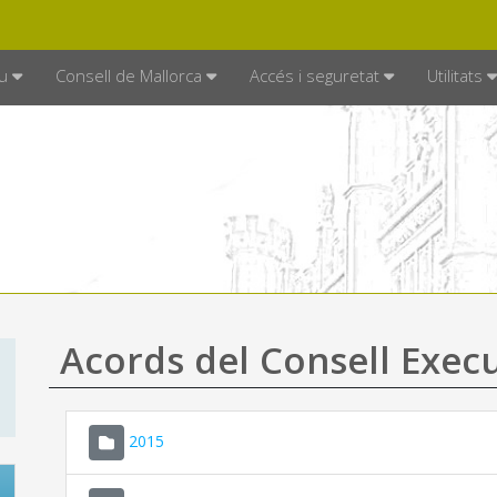
DE MALLORCA
MALLORCA.ES
TRAN
SEU ELECTRÒNICA
u
Consell de Mallorca
Accés i seguretat
Utilitats
Acords del Consell Exec
2015