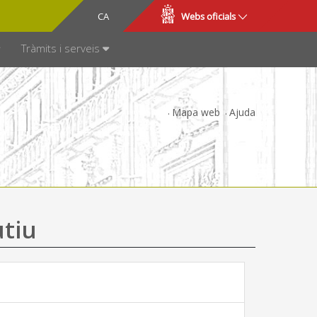
CA
ES
Webs oficials
SPARÈNCIA
Tràmits i serveis
Mapa web
Ajuda
utiu