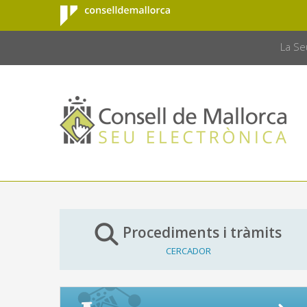
Consell de
Salta al contingut principal
CONSELL 
Mallorca
La Se
Procediments i tràmits
CERCADOR