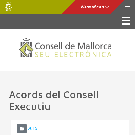
Consell
Salta al contingut principal
Webs oficials
de
Mallorca
La Seu
Consell de Mallorca
Accés i seguretat
Utilitats
Tràmits i serveis
Acords del Consell
Mapa web
Executiu
Ajuda
2015