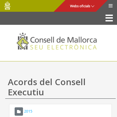
Consell
Salta al contingut principal
Webs oficials
de
Mallorca
La Seu
Consell de Mallorca
Accés i seguretat
Utilitats
Tràmits i serveis
Acords del Consell
Mapa web
Executiu
Ajuda
2015