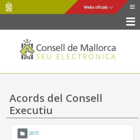
Consell
Salta al contingut principal
Webs oficials
de
Mallorca
La Seu
Consell de Mallorca
Accés i seguretat
Utilitats
Tràmits i serveis
Acords del Consell
Mapa web
Executiu
Ajuda
2015