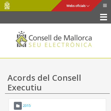
Consell
Salta al contingut principal
Webs oficials
de
Mallorca
La Seu
Consell de Mallorca
Accés i seguretat
Utilitats
Tràmits i serveis
Acords del Consell
Mapa web
Executiu
Ajuda
2015