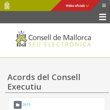
Consell
Salta al contingut principal
Webs oficials
de
Mallorca
La Seu
Consell de Mallorca
Accés i seguretat
Utilitats
Tràmits i serveis
Acords del Consell
Mapa web
Executiu
Ajuda
2015