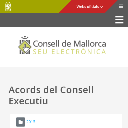
Consell
Salta al contingut principal
Webs oficials
de
Mallorca
La Seu
Consell de Mallorca
Accés i seguretat
Utilitats
Tràmits i serveis
Acords del Consell
Mapa web
Executiu
Ajuda
2015