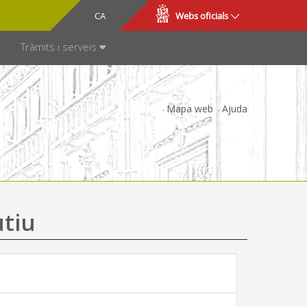
CA
ES
Webs oficials
SPARÈNCIA
Tràmits i serveis
Mapa web
Ajuda
utiu