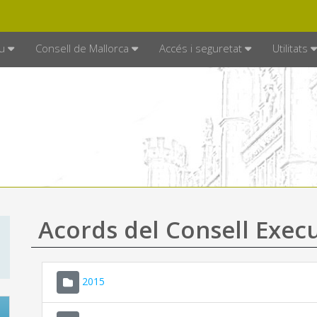
DE MALLORCA
MALLORCA.ES
TRAN
SEU ELECTRÒNICA
u
Consell de Mallorca
Accés i seguretat
Utilitats
Acords del Consell Exec
2015