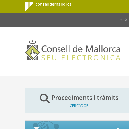
Consell de
Salta al contingut principal
CONSELL 
Mallorca
La Se
Procediments i tràmits
CERCADOR