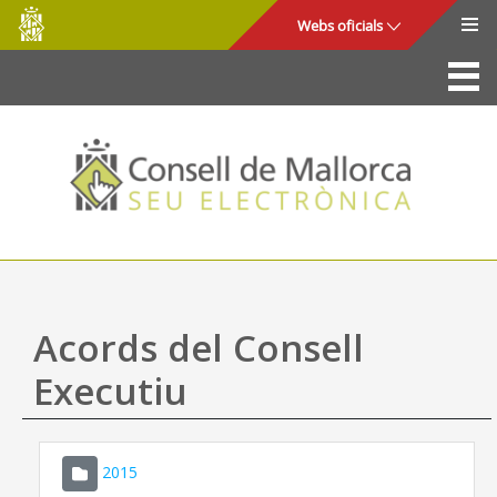
Consell
Salta al contingut principal
Webs oficials
de
Mallorca
La Seu
Consell de Mallorca
Accés i seguretat
Utilitats
Tràmits i serveis
Acords del Consell
Mapa web
Executiu
Ajuda
2015