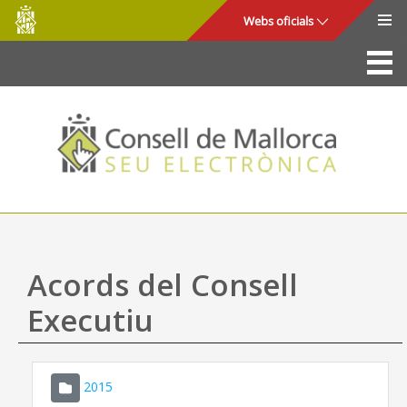
Consell
Salta al contingut principal
Webs oficials
de
Mallorca
La Seu
Consell de Mallorca
Accés i seguretat
Utilitats
Tràmits i serveis
Acords del Consell
Mapa web
Executiu
Ajuda
2015