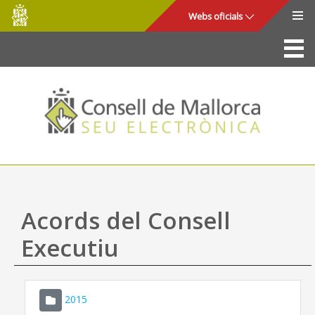
Consell
Salta al contingut principal
Webs oficials
de
Mallorca
La Seu
Consell de Mallorca
Accés i seguretat
Utilitats
Tràmits i serveis
Acords del Consell
Mapa web
Executiu
Ajuda
2015