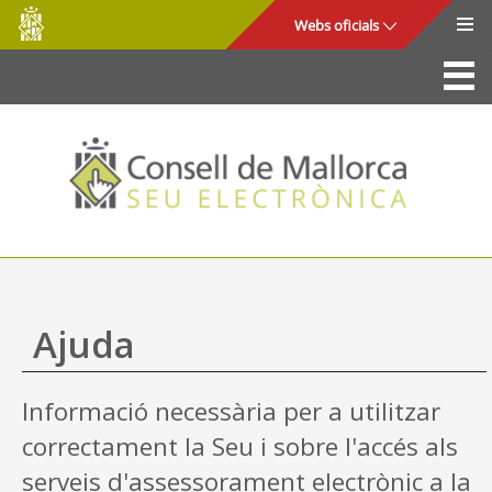
Consell
Salta al contingut principal
Webs oficials
de
Mallorca
La Seu
Consell de Mallorca
Accés i seguretat
Utilitats
Tràmits i serveis
Ajuda
Mapa web
Informació necessària per a utilitzar
Ajuda
correctament la Seu i sobre l'accés als
serveis d'assessorament electrònic a la