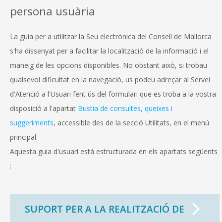
persona usuària
La guia per a utilitzar la Seu electrònica del Consell de Mallorca
s'ha dissenyat per a facilitar la localització de la informació i el
maneig de les opcions disponibles. No obstant això, si trobau
qualsevol dificultat en la navegació, us podeu adreçar al Servei
d'Atenció a l'Usuari fent ús del formulari que es troba a la vostra
disposició a l'apartat
Bustia de consultes, queixes i
suggeriments
, accessible des de la secció Utilitats, en el menú
principal.
CONSELL DE MALLORCA
Aquesta guia d'usuari està estructurada en els apartats següents
SEU ELECTRÒNICA
:
MALLORCA.ES
TRANSPARÈNCIA
SUPORT PER A LA REALITZACIÓ DE