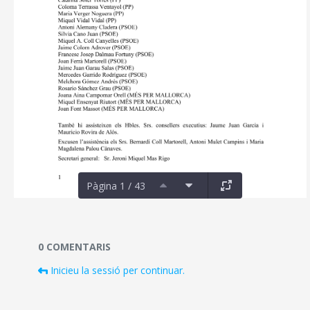
Pàgina 1 / 43
Documents i fitxers multimèdia
0 COMENTARIS
Inicieu la sessió per continuar.