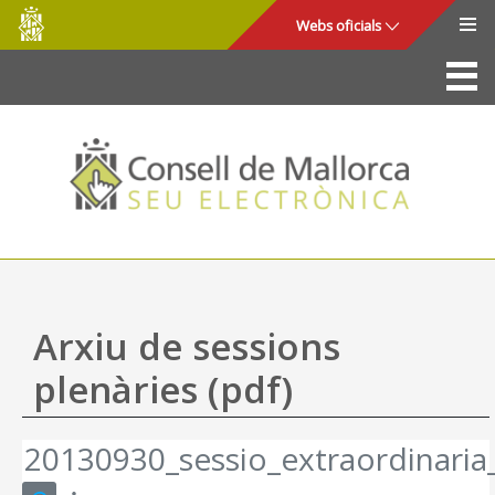
Consell
Salta al contingut principal
Webs oficials
de
Mallorca
La Seu
Consell de Mallorca
Accés i seguretat
Utilitats
Tràmits i serveis
Arxiu de sessions
Mapa web
plenàries (pdf)
Ajuda
20130930_sessio_extraordinaria