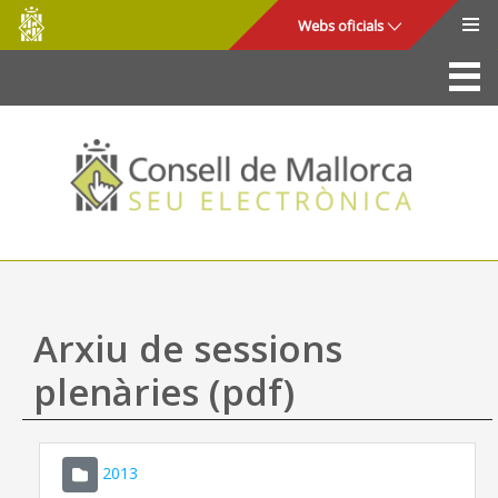
Consell
Salta al contingut principal
Webs oficials
de
Mallorca
La Seu
Consell de Mallorca
Accés i seguretat
Utilitats
Tràmits i serveis
Arxiu de sessions
Mapa web
plenàries (pdf)
Ajuda
2013
CONSELL DE MALLORCA